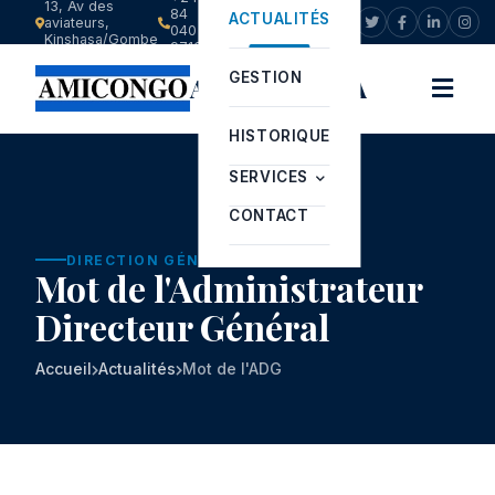
13, Av des
84
ACTUALITÉS
aviateurs,
info@amicongo.com
040
Kinshasa/Gombe
9713
GESTION
AMICONGO SA
HISTORIQUE
SERVICES
CONTACT
DIRECTION GÉNÉRALE
Mot de l'Administrateur
Directeur Général
Accueil
Actualités
Mot de l'ADG