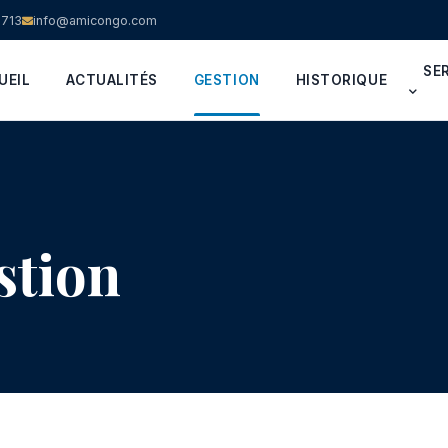
9713
info@amicongo.com
SE
UEIL
ACTUALITÉS
GESTION
HISTORIQUE
stion