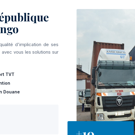
épublique
ongo
ualité d'implication de ses
 avec vous les solutions sur
rt TVT
ntion
en Douane
+10