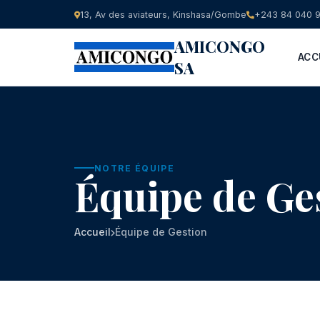
13, Av des aviateurs, Kinshasa/Gombe
+243 84 040 
AMICONGO
ACC
SA
NOTRE ÉQUIPE
Équipe de Ge
Accueil
Équipe de Gestion