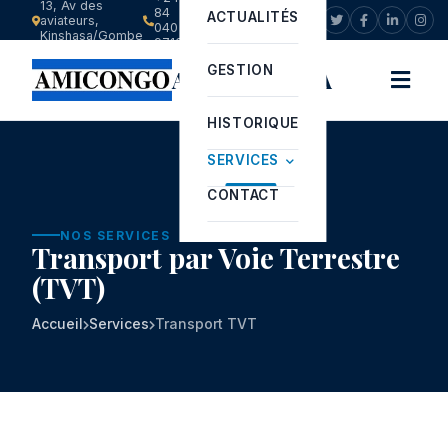
13, Av des
84
ACTUALITÉS
aviateurs,
info@amicongo.com
040
Kinshasa/Gombe
9713
GESTION
AMICONGO SA
HISTORIQUE
SERVICES
CONTACT
NOS SERVICES
Transport par Voie Terrestre
(TVT)
Accueil
Services
Transport TVT