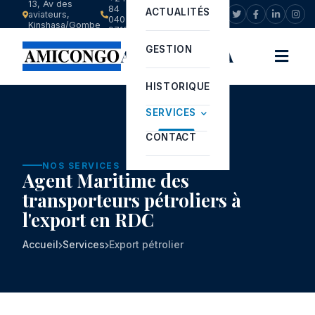
13, Av des
84
ACTUALITÉS
aviateurs,
info@amicongo.com
040
Kinshasa/Gombe
9713
GESTION
AMICONGO SA
HISTORIQUE
SERVICES
CONTACT
NOS SERVICES
Agent Maritime des
transporteurs pétroliers à
l'export en RDC
Accueil
Services
Export pétrolier