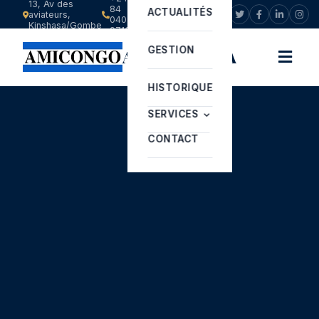
13, Av des
84
ACTUALITÉS
aviateurs,
info@amicongo.com
040
Kinshasa/Gombe
9713
GESTION
AMICONGO SA
HISTORIQUE
SERVICES
CONTACT